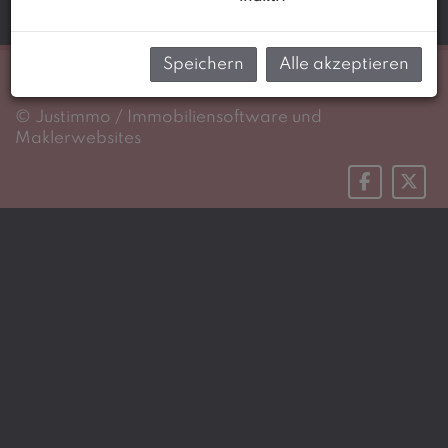
Speichern
Alle akzeptieren
Impressum
Datenschutzinformation
©
Justimmo / Immobiliensoftware und
Maklerwebsites