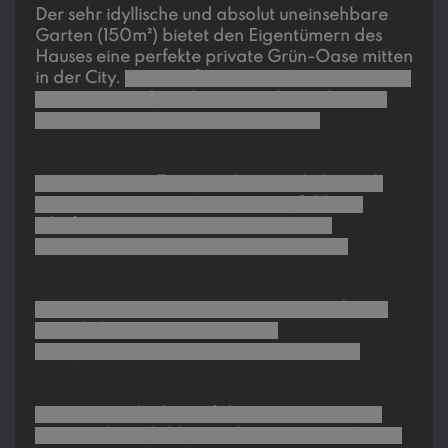
Der sehr idyllische und absolut uneinsehbare
Garten (150m²)
bietet den Eigentümern des
Hauses eine perfekte private
Grün-Oase
mitten
in der City.
Eine
große, sonnige
Gartenterrasse
sowie ein
windgeschützter Essbereich
laden
zum Entspannen und Verweilen ein.
Der helle und
offen gestaltete Wohnbereich
lässt sich durch die komplett
wegfaltbare
Glasfront
(barrierefrei) ideal mit dem
Garten/der Gartenterrasse verbinden.
Hervorzuheben sind auch die sehr
niedrigen
Betriebskosten
, die sich auf die
energieeffiziente Bauweise zurückführen.
Es gibt eine
direkte Zufahrt zum Haus
sowie
auch
Parkmöglichkeiten davor
. Auch befinden