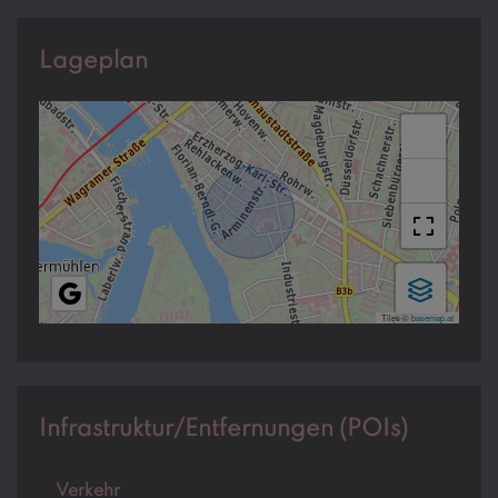
Lageplan
+
−
Tiles ©
basemap.at
Infrastruktur/Entfernungen (POIs)
Verkehr