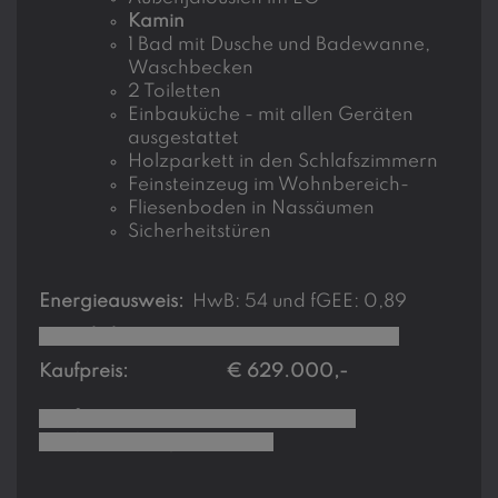
Kamin
1 Bad mit Dusche und Badewanne,
Waschbecken
2 Toiletten
Einbauküche - mit allen Geräten
ausgestattet
Holzparkett in den Schlafszimmern
Feinsteinzeug im Wohnbereich-
Fliesenboden in Nassäumen
Sicherheitstüren
Energieausweis:
HwB: 54 und fGEE: 0,89
B
etriebskosten:
ca. € 2.630,-/Jahr
Kaufpreis: € 629.000,-
Käufer-Provision:
3% des
Kaufpreises zzgl 20% USt.