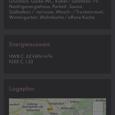
Grünblick
Gäste-WC
Kabel / Satelliten-TV
Niedrigenergiehaus
Parkett
Sauna
Südbalkon / -terrasse
Wasch- / Trockenraum
Wintergarten
Wohnküche / offene Küche
Energieausweis
2
HWB
C, 62 kWh/m
a
fGEE
C, 1,33
Lageplan
+