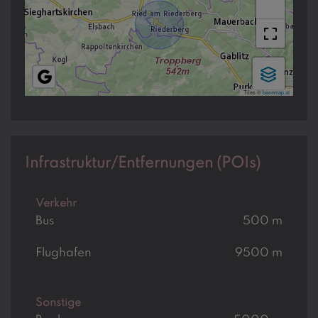
−
Tiles ©
basemap.at
Infrastruktur/Entfernungen (POIs)
Verkehr
Bus
500 m
Flughafen
9500 m
Sonstige