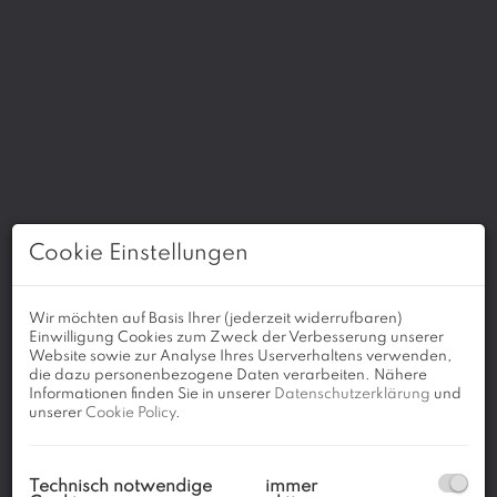
Cookie Einstellungen
Wir möchten auf Basis Ihrer (jederzeit widerrufbaren)
Einwilligung Cookies zum Zweck der Verbesserung unserer
Website sowie zur Analyse Ihres Userverhaltens verwenden,
die dazu personenbezogene Daten verarbeiten. Nähere
Informationen finden Sie in unserer
Datenschutzerklärung
und
unserer
Cookie Policy
.
Beschreibung
Technisch notwendige
immer