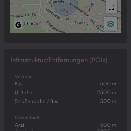
Tiles ©
basemap.at
Infrastruktur/Entfernungen (POIs)
Verkehr
Bus
500 m
U-Bahn
2500 m
Straßenbahn / Bus
500 m
Gesundheit
Arzt
500 m