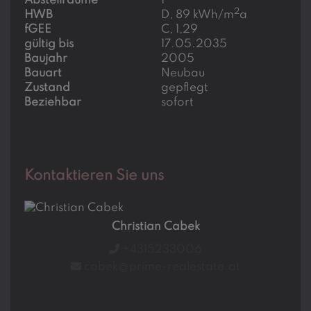
Abstellräume
1
2
HWB
D, 89 kWh/m
a
fGEE
C, 1,29
gültig bis
17.05.2035
Baujahr
2005
Bauart
Neubau
Zustand
gepflegt
Beziehbar
sofort
Kontaktieren Sie uns
Christian Cabek
+4315233006
cabek@prime-realestate.at