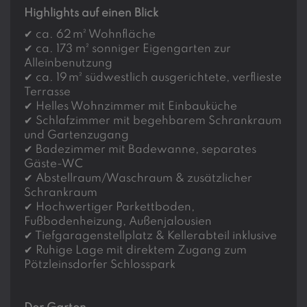
Highlights auf einen Blick
✔
ca. 62
m² Wohnfläche
✔
ca. 173 m² sonniger Eigengarten zur
Alleinbenutzung
✔
ca. 19
m² südwestlich ausgerichtete, verflieste
Terrasse
✔
Helles Wohnzimmer mit Einbauküche
✔
Schlafzimmer mit begehbarem Schrankraum
und Gartenzugang
✔
Badezimmer mit Badewanne, separates
Gäste-WC
✔
Abstellraum/Waschraum & zusätzlicher
Schrankraum
✔
Hochwertiger Parkettboden,
Fußbodenheizung, Außenjalousien
✔
Tiefgaragenstellplatz & Kellerabteil inklusive
✔
Ruhige Lage mit direktem Zugang zum
Pötzleinsdorfer Schlosspark