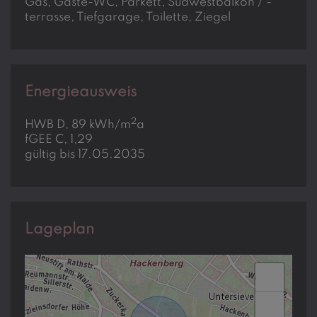
Gas
Gäste-WC
Parkett
Südwestbalkon / -
terrasse
Tiefgarage
Toilette
Ziegel
Energieausweis
2
HWB
D, 89 kWh/m
a
fGEE
C, 1,29
gültig bis
17.05.2035
Lageplan
+
−