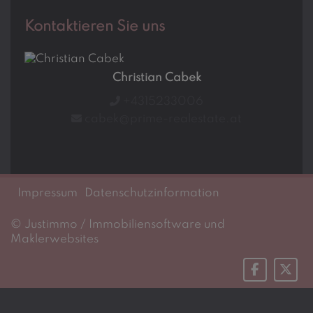
Kontaktieren Sie uns
Christian Cabek
+4315233006
cabek@prime-realestate.at
Impressum
Datenschutzinformation
©
Justimmo / Immobiliensoftware und
Maklerwebsites