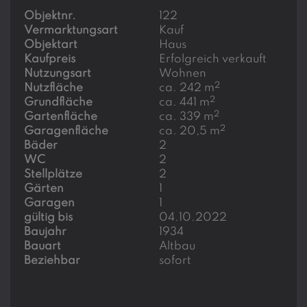
Objektnr.
122
Vermarktungsart
Kauf
Objektart
Haus
Kaufpreis
Erfolgreich verkauft
Nutzungsart
Wohnen
2
Nutzfläche
ca. 242 m
2
Grundfläche
ca. 441 m
2
Gartenfläche
ca. 339 m
2
Garagenfläche
ca. 20,5 m
Bäder
2
WC
2
Stellplätze
2
Gärten
1
Garagen
1
gültig bis
04.10.2022
Baujahr
1934
Bauart
Altbau
Beziehbar
sofort