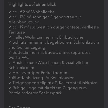
Highlights auf einen Blick
✔
ca. 62
m² Wohnfläche
✔
ca. 173 m² sonniger Eigengarten zur
Alleinbenutzung
✔
ca. 19
m² südwestlich ausgerichtete, verflieste
Terrasse
✔
Helles Wohnzimmer mit Einbauküche
✔
Schlafzimmer mit begehbarem Schrankraum
und Gartenzugang
✔
Badezimmer mit Badewanne, separates
Gäste-WC
✔
Abstellraum/Waschraum & zusätzlicher
Schrankraum
✔
Hochwertiger Parkettboden,
Fußbodenheizung, Außenjalousien
✔
Tiefgaragenstellplatz & Kellerabteil inklusive
✔
Ruhige Lage mit direktem Zugang zum
Pötzleinsdorfer Schlosspark