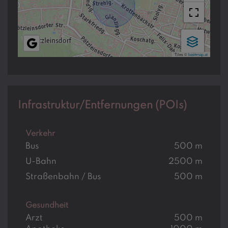
Tiles ©
basemap.at
Infrastruktur/Entfernungen (POIs)
Verkehr
Bus
500 m
U-Bahn
2500 m
Straßenbahn / Bus
500 m
Gesundheit
Arzt
500 m