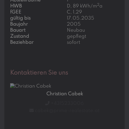
Abstellräume
1
2
HWB
D, 89 kWh/m
a
fGEE
C, 1,29
gültig bis
17.05.2035
Baujahr
2005
Bauart
Neubau
Zustand
gepflegt
Beziehbar
sofort
Kontaktieren Sie uns
Christian Cabek
+4315233006
cabek@prime-realestate.at