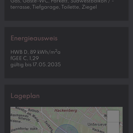
Gas
Gäste-WC
Parkett
Südwestbalkon / -
terrasse
Tiefgarage
Toilette
Ziegel
Energieausweis
2
HWB
D, 89 kWh/m
a
fGEE
C, 1,29
gültig bis
17.05.2035
Lageplan
+
−